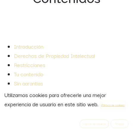
Introducción
Derechos de Propiedad Intelectual
Restricciones
Tu contenido
Sin garantías
Limitación de responsabilidad
Utilizamos cookies para ofrecerle una mejor
Indemnización
experiencia de usuario en este sitio web.
Política de cookies
Divisibilidad
Variación de los Términos
Solo las necesarias
Acepto
Asignación